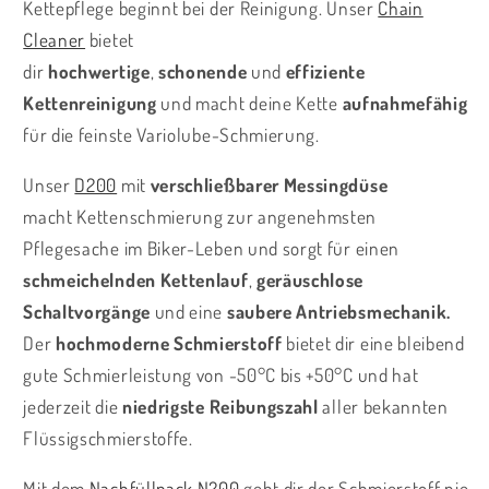
Kettepflege beginnt bei der Reinigung. Unser
Chain
Cleaner
bietet
dir
hochwertige
,
schonende
und
effiziente
Kettenreinigung
und
macht deine Kette
aufnahmefähig
für die feinste Variolube-Schmierung.
Unser
D200
mit
verschließbarer Messingdüse
macht Kettenschmierung zur angenehmsten
Pflegesache im Biker-Leben und sorgt für einen
schmeichelnden Kettenlauf
,
geräuschlose
Schaltvorgänge
und eine
saubere Antriebsmechanik.
Der
hochmoderne Schmierstoff
bietet dir eine bleibend
gute Schmierleistung von -50°C bis +50°C und hat
jederzeit die
niedrigste Reibungszahl
aller bekannten
Flüssigschmierstoffe.
Mit dem
Nachfüllpack N200
geht dir der Schmierstoff nie