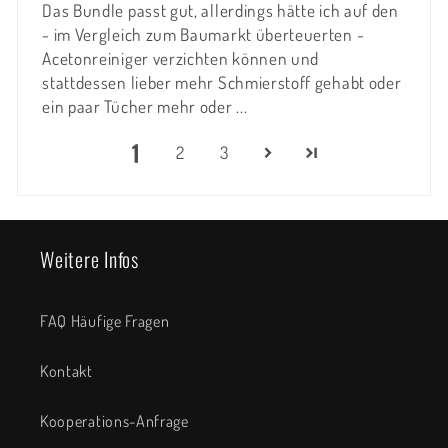
Das Bundle passt gut, allerdings hätte ich auf den
- im Vergleich zum Baumarkt überteuerten -
Acetonreiniger verzichten können und
stattdessen lieber mehr Schmierstoff gehabt oder
ein paar Tücher mehr oder ...
1
2
3
Weitere Infos
FAQ Häufige Fragen
Kontakt
Kooperations-Anfrage