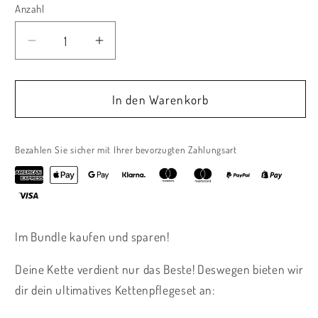
Anzahl
Verringere
Erhöhe
die
die
Menge
Menge
für
für
In den Warenkorb
ULTIMATE
ULTIMATE
Chain
Chain
Bundle
Bundle
Bezahlen Sie sicher mit Ihrer bevorzugten Zahlungsart
Im Bundle kaufen und sparen!
Deine Kette verdient nur das Beste! Deswegen bieten wir
dir dein ultimatives Kettenpflegeset an: